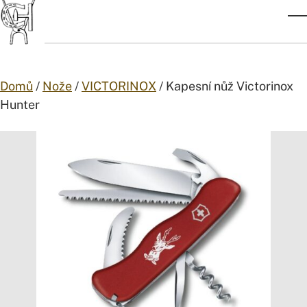
Přejít na obsah
Z
Domů
/
Nože
/
VICTORINOX
/ Kapesní nůž Victorinox
Hunter