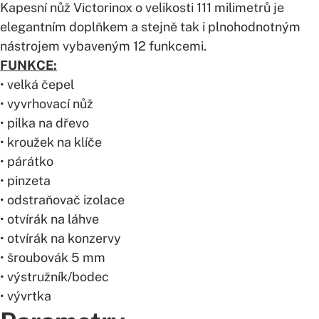
Kapesní nůž Victorinox o velikosti 111 milimetrů je
elegantním doplňkem a stejně tak i plnohodnotným
nástrojem vybaveným 12 funkcemi.
FUNKCE:
• velká čepel
• vyvrhovací nůž
• pilka na dřevo
• kroužek na klíče
• párátko
• pinzeta
• odstraňovač izolace
• otvírák na láhve
• otvírák na konzervy
• šroubovák 5 mm
• výstružník/bodec
• vývrtka