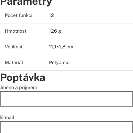
Parametry
Počet funkcí
12
Hmotnost
126 g
Velikost
11,1×1,8 cm
Materiál
Polyamid
Poptávka
Jméno a příjmení
E-mail