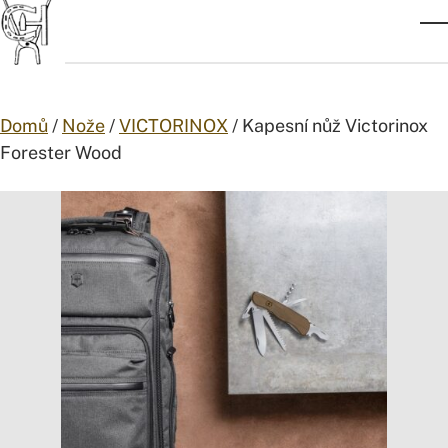
Přejít na obsah
Z
Domů
/
Nože
/
VICTORINOX
/ Kapesní nůž Victorinox
Forester Wood