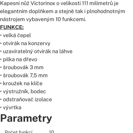
Kapesní nůž Victorinox o velikosti 111 milimetrů je
elegantním doplňkem a stejně tak i plnohodnotným
nástrojem vybaveným 10 funkcemi.
FUNKCE:
• velká čepel
• otvírák na konzervy
• uzavíratelný otvírák na láhve
• pilka na dřevo
• šroubovák 3 mm
• šroubovák 7,5 mm
• kroužek na klíče
• výstružník, bodec
• odstraňovač izolace
• vývrtka
Parametry
Počet funkcí
10