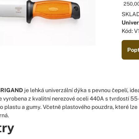
250,0
SKLA
Unive
Kód: 
Popt
 BRIGAND
je lehká univerzální dýka s pevnou čepelí, ide
e vyrobena z kvalitní nerezové oceli 440A s tvrdostí 
 plastu a gumy. Včetně plastového pouzdra, které lze 
rná.
try