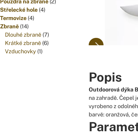
produktů
2
Pouzdra na zbraně
2
4
produkty
Střelecké hole
4
4
produkty
Termovize
4
14
produkty
Zbraně
14
produktů
7
Dlouhé zbraně
7
6
produktů
Krátké zbraně
6
1
produktů
Vzduchovky
1
produkt
Popis
Outdoorová dýka
na zahradě. Čepel j
vyrobeno z odolného
barvě: oranžová, če
Parame