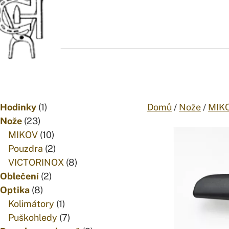
Přejít na obsah
1
Hodinky
1
Domů
/
Nože
/
MIK
23
produkt
Nože
23
produktů
10
MIKOV
10
produktů
2
Pouzdra
2
produkty
8
VICTORINOX
8
2
produktů
Oblečení
2
8
produkty
Optika
8
produktů
1
Kolimátory
1
produkt
7
Puškohledy
7