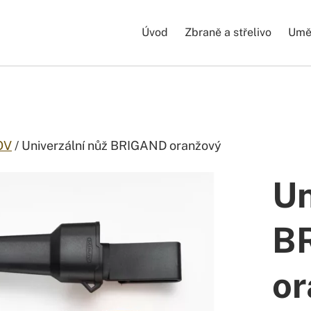
Úvod
Zbraně a střelivo
Uměl
OV
/ Univerzální nůž BRIGAND oranžový
Un
B
or