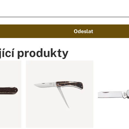
Odeslat
ící produkty