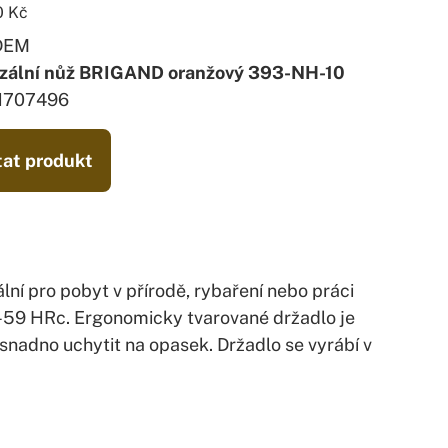
0
Kč
DEM
rzální nůž BRIGAND oranžový 393-NH-10
V1707496
at produkt
ální pro pobyt v přírodě, rybaření nebo práci
55-59 HRc. Ergonomicky tvarované držadlo je
snadno uchytit na opasek. Držadlo se vyrábí v