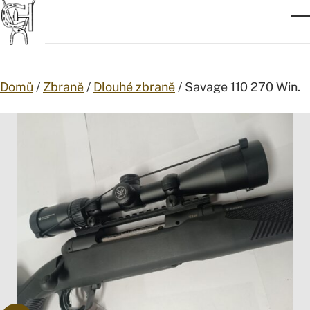
Přejít na obsah
Z
Domů
/
Zbraně
/
Dlouhé zbraně
/ Savage 110 270 Win.