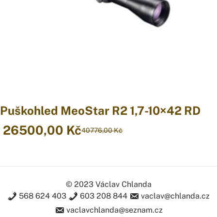
Puškohled MeoStar R2 1,7-10×42 RD
26500,00
Kč
40776,00
Kč
Original
Current
price
price
was:
is:
40776,00 Kč.
26500,00 Kč.
© 2023 Václav Chlanda
568 624 403
603 208 844
vaclav@chlanda.cz
vaclavchlanda@seznam.cz