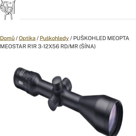
Přejít na obsah
Domů
/
Optika
/
Puškohledy
/ PUŠKOHLED MEOPTA
MEOSTAR R1R 3-12X56 RD/MR (ŠÍNA)