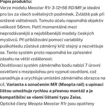
Popis produktu:
Verze modelu
Meostar R1r 3-12×56 RD/MR
je ideální
pro lov za všech světelných podmínek. Zvláště pak při
snížené viditelnosti. Tomuto účelu napomáhá objektiv
velikosti 56mm. Patří momentálně mezi
neprodávanější a nejoblíbenější modely českých
myslivců. Při přibližování pomocí variability
puškohledu zůstává záměrný kříž stejný a nezvětšuje
se. Tento systém proto napomáhá ke zpřesnění
zásahu na větší vzdálenost.
Osvětlovací systém záměrného bodu nabízí 7 úrovní
osvětlení s mezipolohou pro vypnutí osvětlení, což
usnadňuje a urychluje umístění záměrného obrazce na
cíl.
Varianta s označením MR (Meopta rail) s upínací
lištou umožňuje rychlou a přesnou montáž a je
kompatibilní se všemi lištami typu Zeiss.
Optické členy
Meopta Meostar R1r
jsou opatřeny