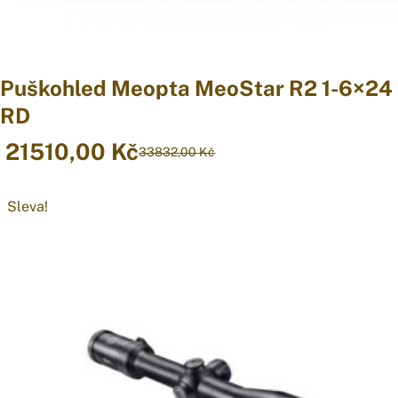
Puškohled Meopta MeoStar R2 1-6×24
RD
21510,00
Kč
33832,00
Kč
Original
Current
price
price
was:
is:
Sleva!
33832,00 Kč.
21510,00 Kč.