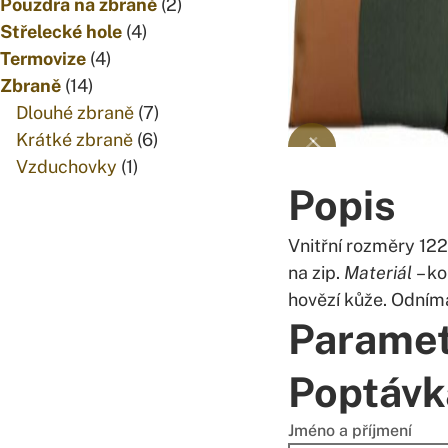
produktů
2
Pouzdra na zbraně
2
4
produkty
Střelecké hole
4
4
produkty
Termovize
4
14
produkty
Zbraně
14
produktů
7
Dlouhé zbraně
7
6
produktů
Krátké zbraně
6
1
produktů
Vzduchovky
1
Popis
produkt
Vnitřní rozměry 12
na zip.
Materiál
– ko
hovězí kůže. Odníma
Parame
Poptávk
Jméno a příjmení