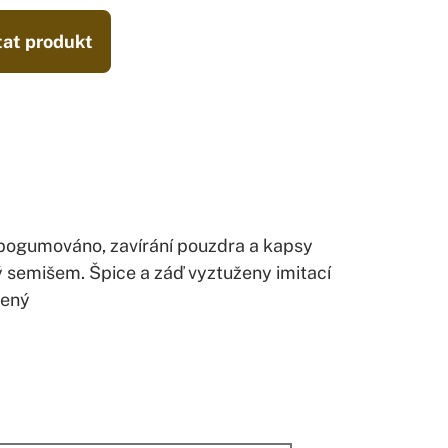
at produkt
 pogumováno, zavírání pouzdra a kapsy
ý semišem. Špice a záď vyztuženy imitací
žený