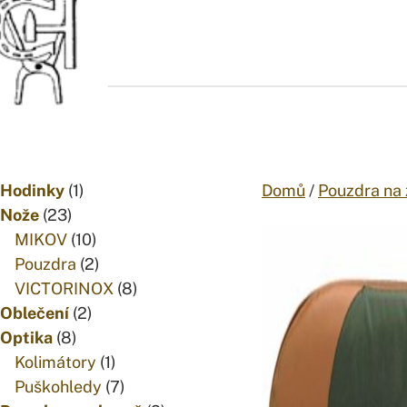
Přejít na obsah
1
Hodinky
1
Domů
/
Pouzdra na
23
produkt
Nože
23
produktů
10
MIKOV
10
produktů
2
Pouzdra
2
produkty
8
VICTORINOX
8
2
produktů
Oblečení
2
8
produkty
Optika
8
produktů
1
Kolimátory
1
produkt
7
Puškohledy
7