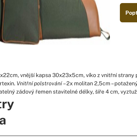
Popt
2x22cm, vnější kapsa 30x23x5cm, víko z vnitřní strany
rtexin.
Vnitřní polstrování
– 2x molitan 2,5cm – potažen
telný zádový řemen stavitelné délky, šíře 4 cm, vyztu
try
a