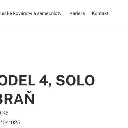
ecké kovářství a zámečnictví
Kariéra
Kontakt
ODEL 4, SOLO
BRAŇ
0
Kč
0*04*025