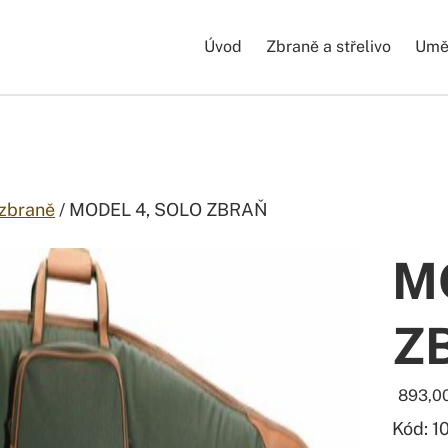
Úvod
Zbraně a střelivo
Uměl
 zbraně
/ MODEL 4, SOLO ZBRAŇ
M
Z
893,0
Kód: 1